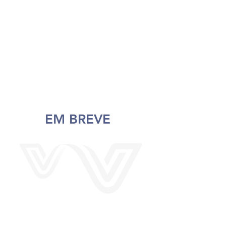
CONFIRA A LISTA DE
EXAMES REALIZDOS NO
LACWCJ
EM BREVE
NÃO ENCONTROU O EXAME QUE PRECISA?