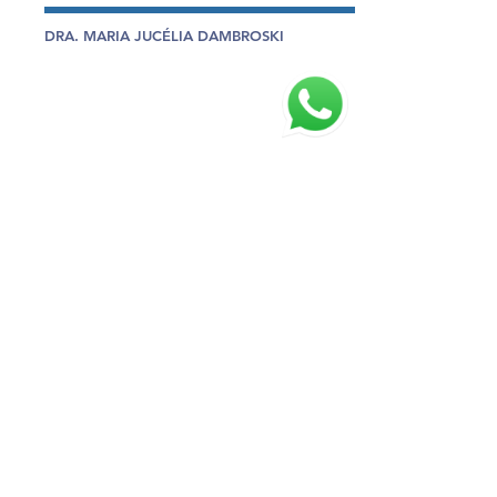
DRA. MARIA JUCÉLIA DAMBROSKI
Farmacêutica pela Universidade do
Contestado - UNC (2006).
Especialista em Urgências pela Universidade
do Contestado - UNC.
DR. RAFAEL FIAMONCINI FERREIRA
Farmacêutico pela Uniguaçu - Faculdades
Integradas do Vale do Iguaçu.
Mestre em Ciências da Saúde – UEPG.
Especialista em Análises Clínicas e
Toxicológicas - Faculdades Pequeno Príncipe.
Especialista em Gestão de Saúde – IFSC.
Rua Prudente de Morais, 130. Centro