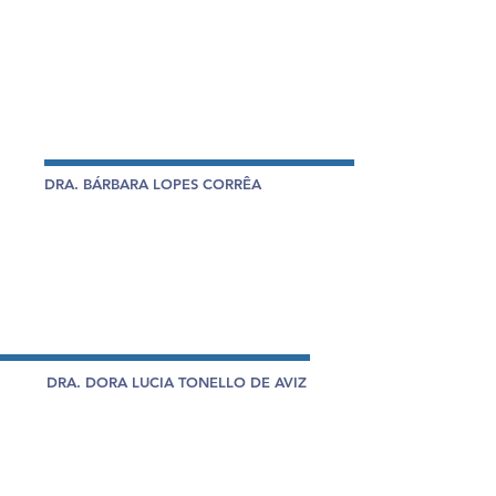
Clínicas pela Universidade do Vale do Itajaí -
UNIVALI (1997).
Especialista em Microbiologia Imunologia
pela Universidade de Ponta Grossa - UEPG.
Especialista em Gestão de Saúde pelo IFSC.
Mestrando em Ciências da Saúde - UEPG.
DRA. BÁRBARA LOPES CORRÊA
Farmacêutica - Centro Universitário Vale do
Iguaçu.
Especialista em Análises clínicas e
toxicológicas - Universidade Positivo - UP.
DRA. DORA LUCIA TONELLO DE AVIZ
Farmacêutica com Habilitação em Análises
Clínicas pela Fundação Universidade de
Blumenau - FURB (2004).
Especialista em Análises Clínicas e