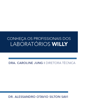
CONHEÇA OS PROFISSIONAIS DOS
LABORATÓRIOS
WILLY
DRA. CAROLINE JUNG I
DIRETORA TÉCNICA
Farmacêutica pela Universidade Positivo - UP
(2011).
Especialista em Análises Clínicas - PUC-PR.
DR. ALESSANDRO OTAVIO SILTON SAVI
Farmacêutico com Habilitação em Análises