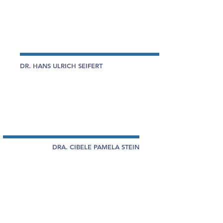
Toxicológicas - Faculdades Pequeno
Príncipe.
Responsável Técnica e Gestora de
Qualidade -
Laboratórios
Willy.
DR. HANS ULRICH SEIFERT
Farmacêutico e Bioquímico com Habilitação
em Análises Clínicas pela Universidade
Federal Santa Catarina - UFSC (1975).
Especialista em Análises Clínicas Pela
Sociedade Brasileira de Analises Clínicas.
DRA. CIBELE PAMELA STEIN
Biomédica com habilitação em patologia clínica
(Análises clínicas) -
Centro Universitário Vale do Iguaçu.
Especialista em Análises clínicas e toxicológicas -
Universidade Positivo