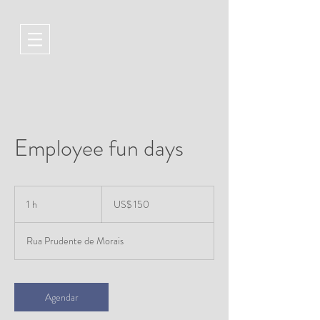
Employee fun days
150
Dólares
1 h
1
US$ 150
americanos
Rua Prudente de Morais
Agendar