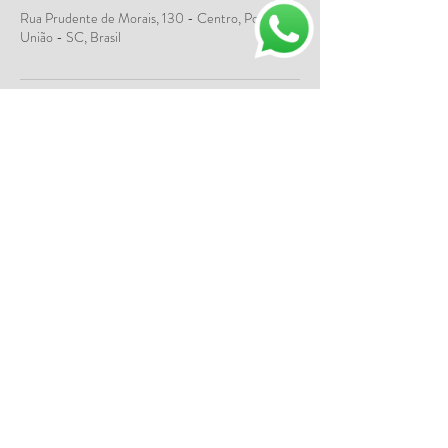
Rua Prudente de Morais, 130 - Centro, Porto
União - SC, Brasil
Rua Prudente de Morais, 130. Centro
Porto União/SC
89400-000
Tel:
42 3522.4888
42 99155.4888
atendimento@labwcj.com.br
CRF-PR: 19042 I CRF-SC: 675 CNPJ
83.145.771
/0001-02